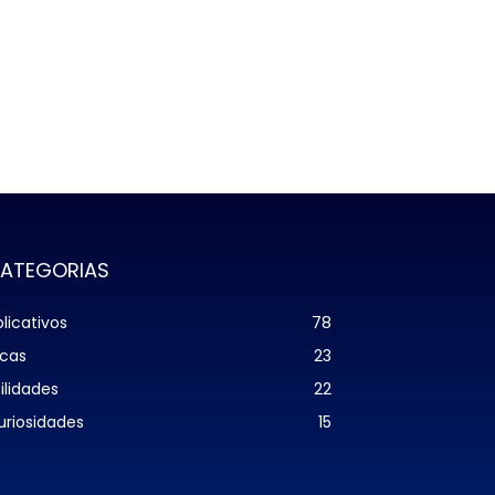
ATEGORIAS
licativos
78
icas
23
ilidades
22
uriosidades
15