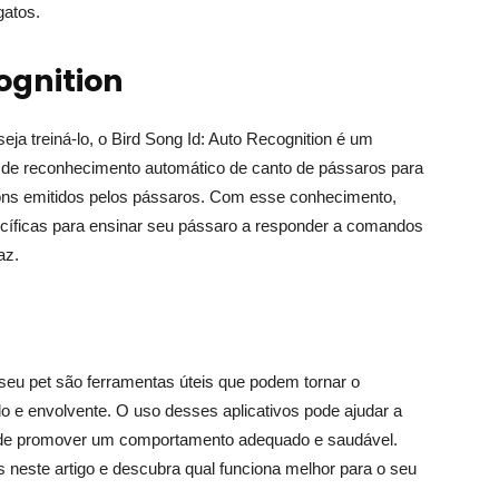
atos.
ognition
a treiná-lo, o Bird Song Id: Auto Recognition é um
ia de reconhecimento automático de canto de pássaros para
s sons emitidos pelos pássaros. Com esse conhecimento,
pecíficas para ensinar seu pássaro a responder a comandos
az.
seu pet são ferramentas úteis que podem tornar o
do e envolvente. O uso desses aplicativos pode ajudar a
ém de promover um comportamento adequado e saudável.
este artigo e descubra qual funciona melhor para o seu