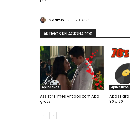
By
admin
junho 11, 2023
ARTIGOS RELACIONADOS
Aplicativos
Aplicativos
Assistir Filmes Antigos com App
Apps Para 
grátis
80 e 90