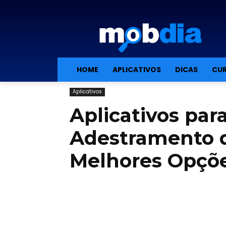
HOME
APLICATIVOS
DICAS
CUR
Aplicativos
Aplicativos par
Adestramento d
Melhores Opçõ