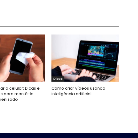
Dicas
r o celular: Dicas e
Como criar vídeos usando
es para mantê-lo
inteligência artificial
gienizado