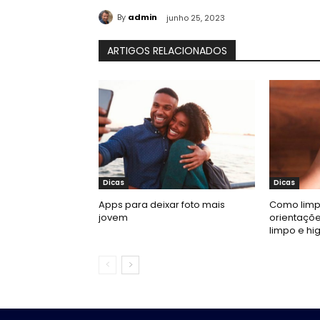
By
admin
junho 25, 2023
ARTIGOS RELACIONADOS
Dicas
Dicas
Apps para deixar foto mais
Como limpa
jovem
orientaçõ
limpo e hi