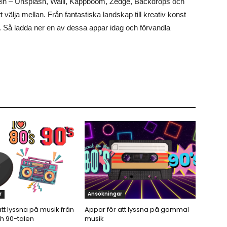
eln – Unsplash, Walli, Kappboom, Zedge, Backdrops och
t välja mellan. Från fantastiska landskap till kreativ konst
. Så ladda ner en av dessa appar idag och förvandla
r
Ansökningar
tt lyssna på musik från
Appar för att lyssna på gammal
ch 90-talen
musik