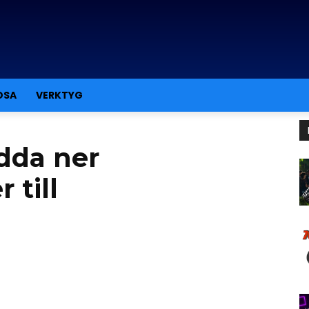
OSA
VERKTYG
adda ner
 till