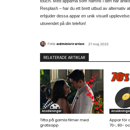
touch. Med apparna som nämns i den här artik
Resplash – har du ett brett utbud av alternativ at
erbjuder dessa appar en unik visuell upplevelse
utseendet på din telefon!
Förbi
administration
27 maj 2023
RELATERADE ARTIKLAR
Ansökningar
Ansökninga
Titta på gamla filmer med
Appar för a
gratisapp
70-, 80- o