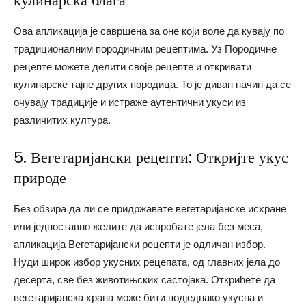
кулинарска блага
Ова апликација је савршена за оне који воле да кувају по
традиционалним породичним рецептима. Уз Породичне
рецепте можете делити своје рецепте и откривати
кулинарске тајне других породица. То је диван начин да се
очувају традиције и истраже аутентични укуси из
различитих култура.
5. Вегетаријански рецепти: Откријте укус
природе
Без обзира да ли се придржавате вегетаријанске исхране
или једноставно желите да испробате јела без меса,
апликација Вегетаријански рецепти је одличан избор.
Нуди широк избор укусних рецепата, од главних јела до
десерта, све без животињских састојака. Открићете да
вегетаријанска храна може бити подједнако укусна и