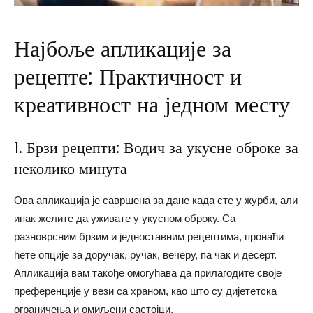
Најбоље апликације за
рецепте: Практичност и
креативност на једном месту
1. Брзи рецепти: Водич за укусне оброке за
неколико минута
Ова апликација је савршена за дане када сте у журби, али
ипак желите да уживате у укусном оброку. Са
разноврсним брзим и једноставним рецептима, пронаћи
ћете опције за доручак, ручак, вечеру, па чак и десерт.
Апликација вам такође омогућава да прилагодите своје
преференције у вези са храном, као што су дијететска
ограничења и омиљени састојци.