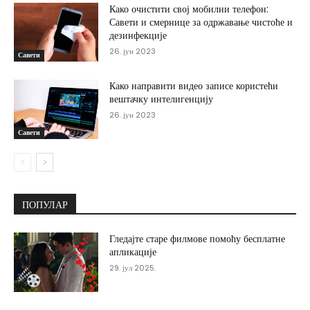
Како очистити свој мобилни телефон:
Савети и смернице за одржавање чистоће и
дезинфекције
26. јун 2023
Савети
Како направити видео записе користећи
вештачку интелигенцију
26. јун 2023
Савети
ПОПУЛАР
Гледајте старе филмове помоћу бесплатне
апликације
29. јул 2025.