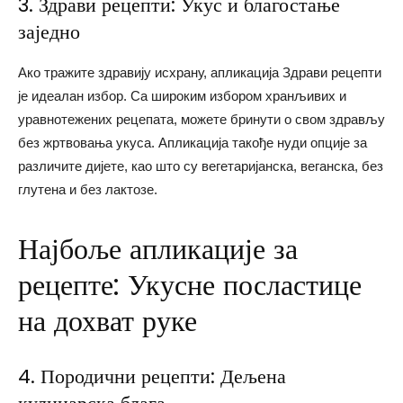
3. Здрави рецепти: Укус и благостање
заједно
Ако тражите здравију исхрану, апликација Здрави рецепти
је идеалан избор. Са широким избором хранљивих и
уравнотежених рецепата, можете бринути о свом здрављу
без жртвовања укуса. Апликација такође нуди опције за
различите дијете, као што су вегетаријанска, веганска, без
глутена и без лактозе.
Најбоље апликације за
рецепте: Укусне посластице
на дохват руке
4. Породични рецепти: Дељена