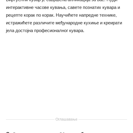
интерактивне часове кувања, савете познатих кувара и
рецепте корак по корак. Научићете напредне технике,
истражићете различите међународне кухиње и креирати
јела достојна професионалног кувара.
Оглашавање