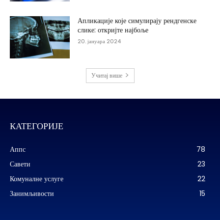
Апликације које симулирају рендгенске
слике: откријте најбоље
20. јануара 2024
Учитај више
КАТЕГОРИЈЕ
Аппс
78
Савети
23
Комуналне услуге
22
Занимљивости
15