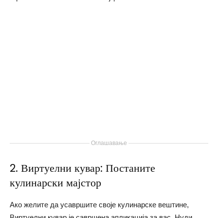
Оглашавање
2. Виртуелни кувар: Постаните
кулинарски мајстор
Ако желите да усавршите своје кулинарске вештине,
Виртуелни кувар је савршена апликација за вас. Нуди