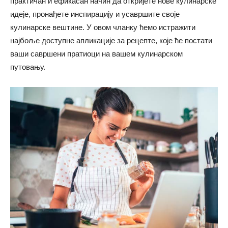
практичан и ефикасан начин да откријете нове кулинарске
идеје, пронађете инспирацију и усавршите своје
кулинарске вештине. У овом чланку ћемо истражити
најбоље доступне апликације за рецепте, које ће постати
ваши савршени пратиоци на вашем кулинарском
путовању.