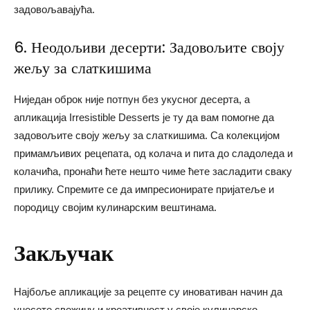
задовољавајућа.
6. Неодољиви десерти: Задовољите своју
жељу за слаткишима
Ниједан оброк није потпун без укусног десерта, а
апликација Irresistible Desserts је ту да вам помогне да
задовољите своју жељу за слаткишима. Са колекцијом
примамљивих рецепата, од колача и пита до сладоледа и
колачића, пронаћи ћете нешто чиме ћете засладити сваку
прилику. Спремите се да импресионирате пријатеље и
породицу својим кулинарским вештинама.
Закључак
Најбоље апликације за рецепте су иновативан начин да
унесете свежину и креативност у своје кулинарско