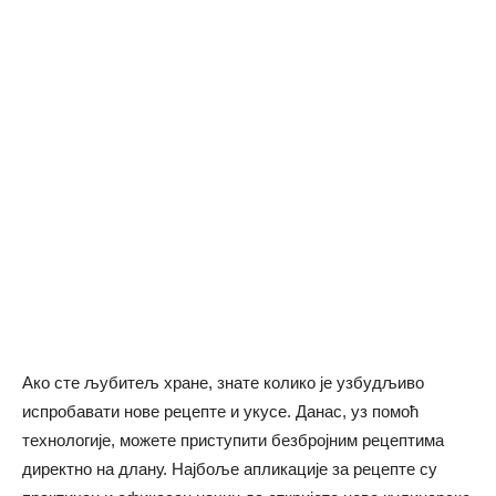
Ако сте љубитељ хране, знате колико је узбудљиво
испробавати нове рецепте и укусе. Данас, уз помоћ
технологије, можете приступити безбројним рецептима
директно на длану. Најбоље апликације за рецепте су