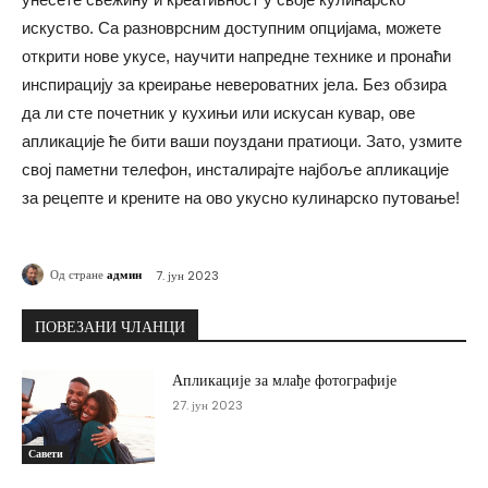
искуство. Са разноврсним доступним опцијама, можете
открити нове укусе, научити напредне технике и пронаћи
инспирацију за креирање невероватних јела. Без обзира
да ли сте почетник у кухињи или искусан кувар, ове
апликације ће бити ваши поуздани пратиоци. Зато, узмите
свој паметни телефон, инсталирајте најбоље апликације
за рецепте и крените на ово укусно кулинарско путовање!
Од стране
админ
7. јун 2023
ПОВЕЗАНИ ЧЛАНЦИ
Апликације за млађе фотографије
27. јун 2023
Савети