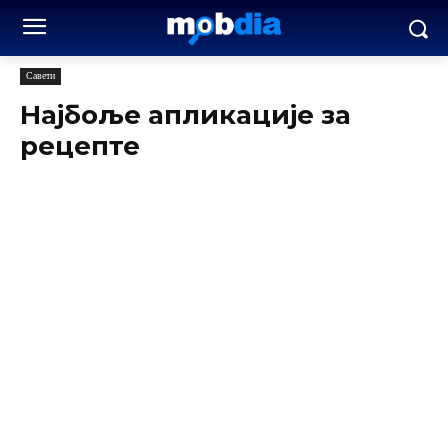
Савети
Најбоље апликације за
рецепте