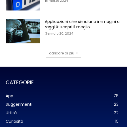
18 marzo 2024
Applicazioni che simulano immagini a
raggi X: scopri il meglio
Gennaio 20, 2024
caricare di più
CATEGORIE
App
78
Suggerimenti
23
Utilità
22
Curiosità
15