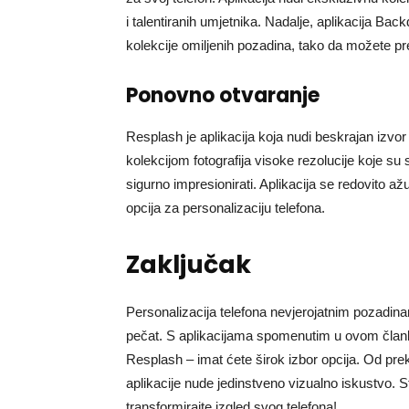
i talentiranih umjetnika. Nadalje, aplikacija Ba
kolekcije omiljenih pozadina, tako da možete pre
Ponovno otvaranje
Resplash je aplikacija koja nudi beskrajan izv
kolekcijom fotografija visoke rezolucije koje su sn
sigurno impresionirati. Aplikacija se redovito 
opcija za personalizaciju telefona.
Zaključak
Personalizacija telefona nevjerojatnim pozadin
pečat. S aplikacijama spomenutim u ovom član
Resplash – imat ćete širok izbor opcija. Od prek
aplikacije nude jedinstveno vizualno iskustvo. S
transformirajte izgled svog telefona!