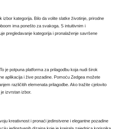
izbor kategorija. Bilo da volite slatke životinje, prirodne
ppboom ima ponešto za svakoga. S intuitivnim i
je pregledavanje kategorija i pronalaženje savršene
To je potpuna platforma za prilagodbu koja nudi širok
kone aplikacija i žive pozadine. Pomoću Zedgea možete
anjem različitih elemenata prilagodbe. Ako tražite cjelovito
je izvrstan izbor.
oju kreativnost i pronaći jedinstvene i elegantne pozadine
kciju jedinstvenih dizajna koje je kreirala zajednica korisnika