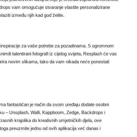
ckdrops vam omogućuje stvaranje vlastite personalizirane
laziti između njih kad god želite.
or inspiracije za vaše potrebe za pozadinama. S ogromnom
imili talentirani fotografi iz cijelog svijeta, Resplash će vas
ažurira novim slikama, tako da vam nikada neće ponestati
ama fantastičan je način da svom uređaju dodate osobni
ku – Unsplash, Walli, Kappboom, Zedge, Backdrops i
rasnih krajolika do kreativnih umjetničkih djela, ove
toga preuzmite jednu od ovih aplikacija već danas i