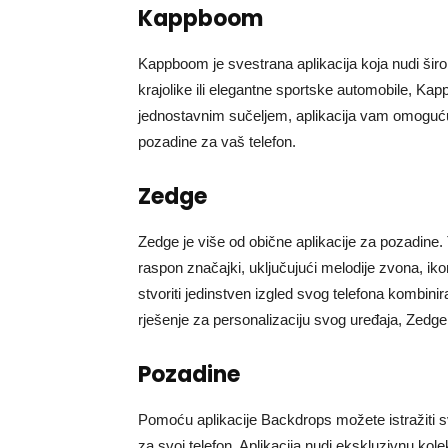
Kappboom
Kappboom je svestrana aplikacija koja nudi širok 
krajolike ili elegantne sportske automobile, Ka
jednostavnim sučeljem, aplikacija vam omoguću
pozadine za vaš telefon.
Zedge
Zedge je više od obične aplikacije za pozadine. 
raspon značajki, uključujući melodije zvona, i
stvoriti jedinstven izgled svog telefona kombinir
rješenje za personalizaciju svog uređaja, Zedge 
Pozadine
Pomoću aplikacije Backdrops možete istražiti sv
za svoj telefon. Aplikacija nudi ekskluzivnu kole