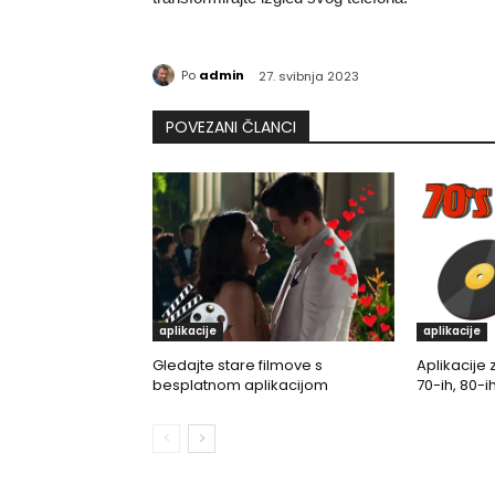
Po
admin
27. svibnja 2023
POVEZANI ČLANCI
aplikacije
aplikacije
Gledajte stare filmove s
Aplikacije 
besplatnom aplikacijom
70-ih, 80-ih