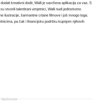
u dodati kreativni dodir, Walli je savršena aplikacija za vas. S
 stvorili talentirani umjetnici, Walli nudi jedinstveno
ne ilustracije, šarmantne crtane filmove i još mnogo toga.
tnicima, pa čak i financijsku podršku kupnjom njihovih
Oglašavanje