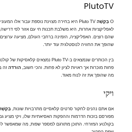
PlutoTV
O
בַּקָשָׁה
Pluto TV היא בחירה מצוינת נוספת עבור אלו המע
לאפליקציות אחרות, היא משלבת תכנות חי עם אזור לפי דריש
שהם רוצים. האפליקציה, הזמינה ברחבי העולם, מציעה ערוצים
שהופך את החוויה לנוסטלגית עוד יותר.
בין הכותרים שנמצאים ב-Pluto TV נמצאים 
פחות מוכרות אך ראויות לציון לא פחות. והכי חשוב,
הורדה
זה בח
מה שהופך את זה לנוח מאוד.
ויקי
אם אתם נהנים לחקור סרטים קלאסיים מתרבויות שונות,
בַּקָשָׁ
מפורסם בזכות הדרמות וההפקות האסיאתיות שלו, ויקי מציע גם 
בקולנוע המזרחי. התוכן מתורגם למספר שפות, מה שמאפשר לכ
שפת המקור.