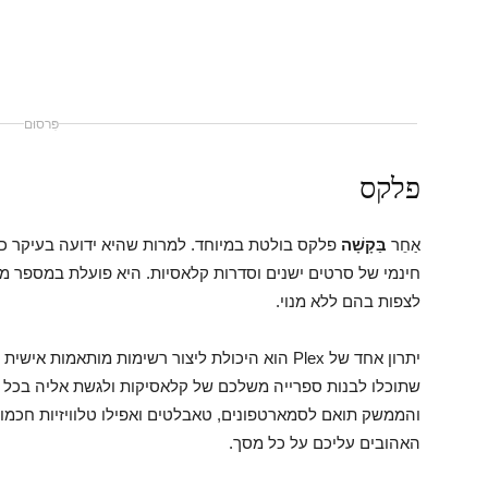
פִּרסוּם
פלקס
אַחֵר
בַּקָשָׁה
פלקס בולטת במיוחד. למרות שהיא ידועה בעיקר כ
חינמי של סרטים ישנים וסדרות קלאסיות. היא פועלת במספר מד
לצפות בהם ללא מנוי.
יתרון אחד של Plex הוא היכולת ליצור רשימות מות
שתוכלו לבנות ספרייה משלכם של קלאסיקות ולגשת אליה בכל 
והממשק תואם לסמארטפונים, טאבלטים ואפילו טלוויזיות חכמ
האהובים עליכם על כל מסך.