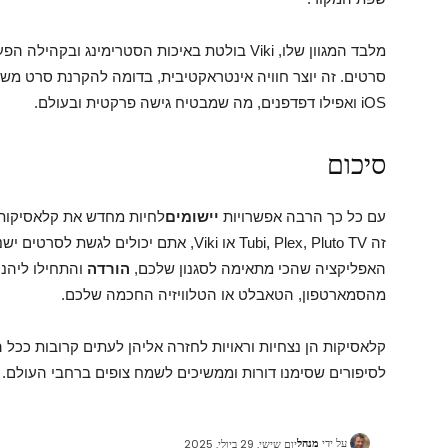
מלבד המגוון שלו, Viki בולטת באיכות הסטרימינג 
סרטים. זה יוצר חוויה אינטראקטיבית, בדומה להקרנת סרט מש
iOS ואפילו דפדפנים, מה שמבטיח גישה פרקטית ובעולם.
סיכום
עם כל כך הרבה אפשרויות
יישומים
לחיות מחדש את קלאסיקות ה
זה Tubi, Plex, Pluto TV או Viki, אתם יכו
האפליקציה שהכי מתאימה לסגנון שלכם,
הורדה
והתחילו ליהנו
מהסמארטפון, הטאבלט או הטלוויזיה החכמה שלכם.
קלאסיקות הן נצחיות וראויות לחזרה אליהן לעתים קרובות ככל 
לסיפורים שסימנו דורות וממשיכים לשמח צופים ברחבי העולם.
על ידי
מנהל
יום שישי, 29 ביולי, 2025