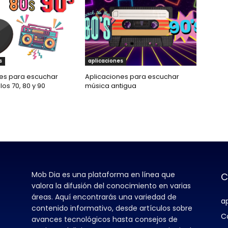
s
aplicaciones
es para escuchar
Aplicaciones para escuchar
os 70, 80 y 90
música antigua
Mob Dia es una plataforma en línea que
C
valora la difusión del conocimiento en varias
áreas. Aquí encontrarás una variedad de
a
contenido informativo, desde artículos sobre
C
avances tecnológicos hasta consejos de