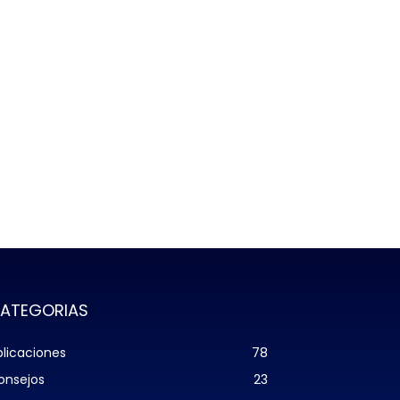
ATEGORIAS
plicaciones
78
onsejos
23