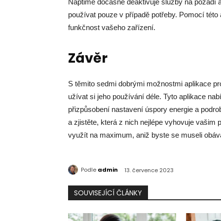
Naptime dočasně deaktivuje služby na pozadí a 
používat pouze v případě potřeby. Pomocí této ap
funkčnost vašeho zařízení.
Závěr
S těmito sedmi dobrými možnostmi aplikace pro
užívat si jeho používání déle. Tyto aplikace nabí
přizpůsobení nastavení úspory energie a podrob
a zjistěte, která z nich nejlépe vyhovuje vaši
využít na maximum, aniž byste se museli obávat
Podle
admin
13. července 2023
SOUVISEJÍCÍ ČLÁNKY