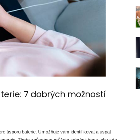
terie: 7 dobrých možností
 pro úsporu baterie. Umožňuje vám identifikovat a uspat
ě energie. Tímto způsobem můžete zabránit tomu, aby tyto