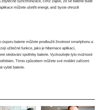
zbytečné synchronizace, čímž zajistí, že se baterie bude
likace můžete ušetřit energii, aniž byste ohrozili
 úsporu baterie můžete prodloužit životnost smartphonu a
zejí užitečné funkce, jako je hibernace aplikací,
né sledování spotřeby baterie. Vyzkoušejte tyto možnosti
m potřebám. Tímto způsobem můžete své mobilní zařízení
 vybití baterie.