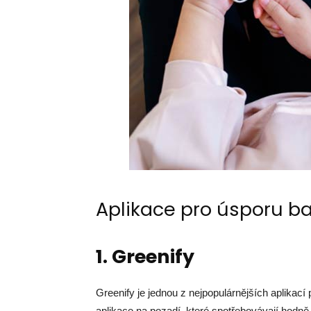
Aplikace pro úsporu ba
1. Greenify
Greenify je jednou z nejpopulárnějších aplikací
aplikace na pozadí, které spotřebovávají hodn