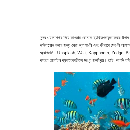
সুন্দর ওয়ালপেপার দিয়ে আপনার ফোনকে ব্যক্তিগতকৃত করার উপায
ডাউনলোড করার জন্য সেরা অ্যাপগুলি এবং কীভাবে সেগুলি আপনার
অ্যাপগুলি - Unsplash, Walli, Kappboom, Zedge, Backdr
কারণে মোবাইল ব্যবহারকারীদের মধ্যে জনপ্রিয়। তাই, আপনি যদি 