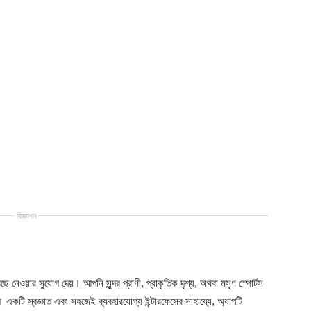
বিজ্ঞাপন
ছে নেওয়ার সুযোগ দেয়। আপনি সুন্দর প্রাণী, প্রাকৃতিক দৃশ্য, অথবা মসৃণ স্পোর্টস
। একটি স্বজ্ঞাত এবং সহজেই ব্যবহারযোগ্য ইন্টারফেসের সাহায্যে, অ্যাপটি