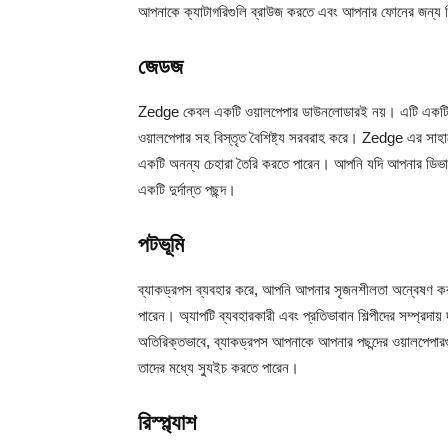
আপনাকে ক্যাটাগরিগুলি ব্রাউজ করতে এবং আপনার ফোনের জন্য নিখ
জেডজ
Zedge কেবল একটি ওয়ালপেপার ডাউনলোডারই নয়। এটি একটি বিস
ওয়ালপেপার সহ বিস্তৃত বৈশিষ্ট্য সরবরাহ করে। Zedge এর সাহ
একটি অনন্য চেহারা তৈরি করতে পারেন। আপনি যদি আপনার ডিভাই
একটি দুর্দান্ত পছন্দ।
পটভূমি
ব্যাকড্রপস ব্যবহার করে, আপনি আপনার সৃজনশীলতা অন্বেষণ কর
পারেন। অ্যাপটি ব্যবহারকারী এবং প্রতিভাবান শিল্পীদের সম্প্রদা
অতিরিক্তভাবে, ব্যাকড্রপস আপনাকে আপনার পছন্দের ওয়ালপেপারগ
তাদের মধ্যে স্যুইচ করতে পারেন।
রিস্প্ল্যাশ