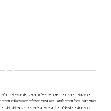
বিজ্ঞাপন
োঁয়া যোগ করতে চান, তাহলে ওয়ালি আপনার জন্য সেরা অ্যাপ। প্রতিভাবান
ি একটি অনন্য ব্যক্তিগতকরণ অভিজ্ঞতা প্রদান করে। আপনি অনন্য চিত্র, মনোমুগ্ধকর
 সাথে যোগাযোগ করতে এবং এমনকি তাদের কাজ কিনে আর্থিকভাবে সহায়তা করার