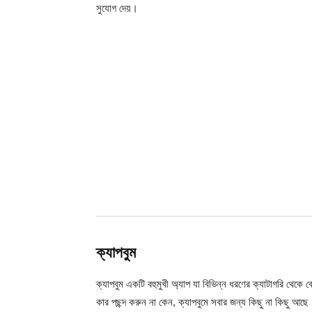
সুযোগ দেয়।
ক্যাপবুম
ক্যাপবুম একটি বহুমুখী অ্যাপ যা বিভিন্ন ধরণের ক্যাটাগরি থেকে বে
কার পছন্দ করুন না কেন, ক্যাপবুমে সবার জন্য কিছু না কিছু আছে