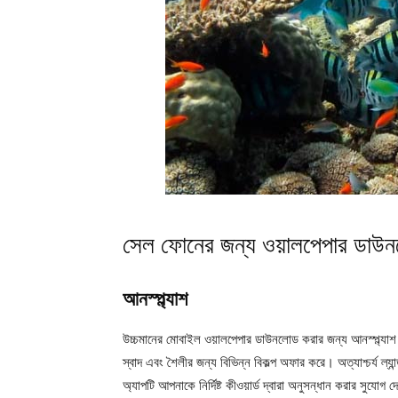
সেল ফোনের জন্য ওয়ালপেপার ডাউন
আনস্প্ল্যাশ
উচ্চমানের মোবাইল ওয়ালপেপার ডাউনলোড করার জন্য আনস্প্ল্যাশ অ
স্বাদ এবং শৈলীর জন্য বিভিন্ন বিকল্প অফার করে। অত্যাশ্চর্য ল্য
অ্যাপটি আপনাকে নির্দিষ্ট কীওয়ার্ড দ্বারা অনুসন্ধান করার সুযো