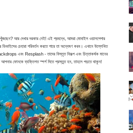
় খুঁজছেন? আর দেখার দরকার নেই! এই প্রবন্ধে, আমরা মোবাইল ওয়ালপেপার
 ডিভাইসের চেহারা পরিবর্তন করতে পারে তা অন্বেষণ করব। এখানে উল্লেখিত
ops এবং Resplash - তাদের বিস্তৃত বিকল্প এবং চিত্তাকর্ষক মানের
আপনার ফোনকে ব্যক্তিগত স্পর্শ দিতে প্রস্তুত হন, তাহলে পড়তে থাকুন!